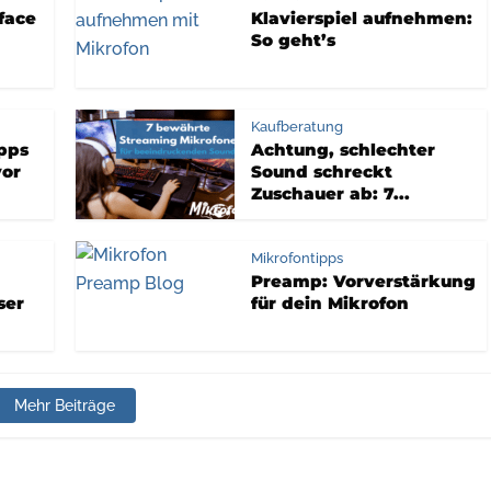
face
Klavierspiel aufnehmen:
So geht’s
Kaufberatung
pps
Achtung, schlechter
vor
Sound schreckt
Zuschauer ab: 7...
Mikrofontipps
Preamp: Vorverstärkung
ser
für dein Mikrofon
Mehr Beiträge