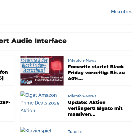
Mikrofona
rt Audio Interface
Mikrofon-News
Focusrite startet Black
fon
Friday vorzeitig: Bis zu
6]
40%...
Mikrofon-News
 DSP-
Update: Aktion
m
verlängert! Elgato mit
massiven...
Tutorial