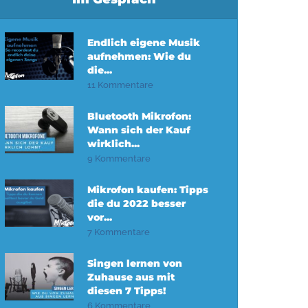
Endlich eigene Musik
aufnehmen: Wie du
die...
11 Kommentare
Bluetooth Mikrofon:
Wann sich der Kauf
wirklich...
9 Kommentare
Mikrofon kaufen: Tipps
die du 2022 besser
vor...
7 Kommentare
Singen lernen von
Zuhause aus mit
diesen 7 Tipps!
6 Kommentare