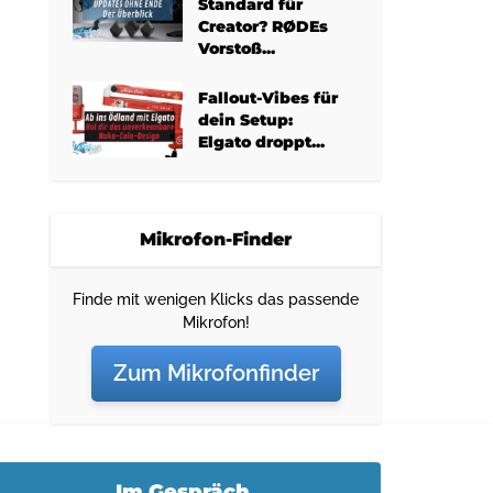
Standard für
Creator? RØDEs
Vorstoß...
Fallout-Vibes für
dein Setup:
Elgato droppt...
Mikrofon-Finder
Finde mit wenigen Klicks das passende
Mikrofon!
Zum Mikrofonfinder
Im Gespräch