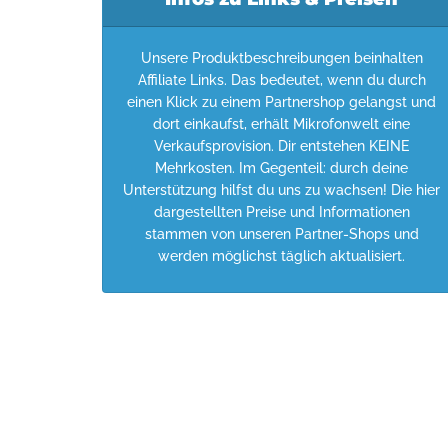
Unsere Produktbeschreibungen beinhalten
Affiliate Links. Das bedeutet, wenn du durch
einen Klick zu einem Partnershop gelangst und
dort einkaufst, erhält Mikrofonwelt eine
Verkaufsprovision. Dir entstehen KEINE
Mehrkosten. Im Gegenteil: durch deine
Unterstützung hilfst du uns zu wachsen! Die hier
dargestellten Preise und Informationen
stammen von unseren Partner-Shops und
werden möglichst täglich aktualisiert.