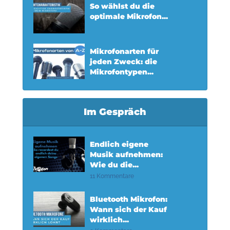
So wählst du die
optimale Mikrofon...
Mikrofonarten für
jeden Zweck: die
Mikrofontypen...
Im Gespräch
Endlich eigene
Musik aufnehmen:
Wie du die...
11 Kommentare
Bluetooth Mikrofon:
Wann sich der Kauf
wirklich...