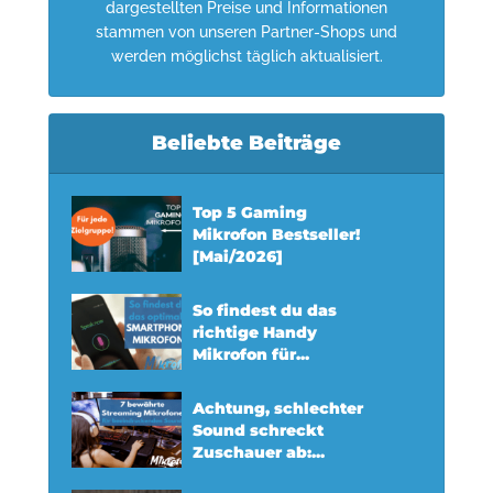
dargestellten Preise und Informationen
stammen von unseren Partner-Shops und
werden möglichst täglich aktualisiert.
Beliebte Beiträge
Top 5 Gaming
Mikrofon Bestseller!
[Mai/2026]
So findest du das
richtige Handy
Mikrofon für...
Achtung, schlechter
Sound schreckt
Zuschauer ab:...