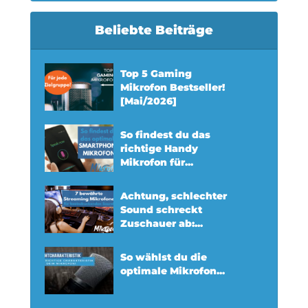
Beliebte Beiträge
Top 5 Gaming
Mikrofon Bestseller!
[Mai/2026]
So findest du das
richtige Handy
Mikrofon für...
Achtung, schlechter
Sound schreckt
Zuschauer ab:...
So wählst du die
optimale Mikrofon...