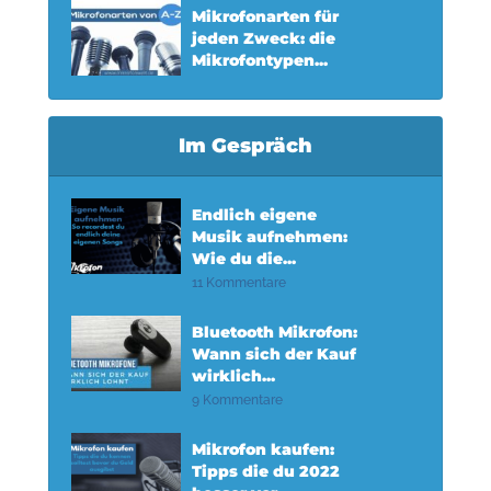
Mikrofonarten für
jeden Zweck: die
Mikrofontypen...
Im Gespräch
Endlich eigene
Musik aufnehmen:
Wie du die...
11 Kommentare
Bluetooth Mikrofon:
Wann sich der Kauf
wirklich...
9 Kommentare
Mikrofon kaufen:
Tipps die du 2022