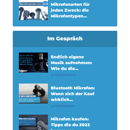
Mikrofonarten für
jeden Zweck: die
Mikrofontypen...
Im Gespräch
Endlich eigene
Musik aufnehmen:
Wie du die...
11 Kommentare
Bluetooth Mikrofon:
Wann sich der Kauf
wirklich...
9 Kommentare
Mikrofon kaufen:
Tipps die du 2022