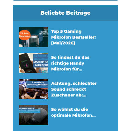
Beliebte Beiträge
Top 5 Gaming
Mikrofon Bestseller!
[Mai/2026]
So findest du das
richtige Handy
Mikrofon für...
Achtung, schlechter
Sound schreckt
Zuschauer ab:...
So wählst du die
optimale Mikrofon...