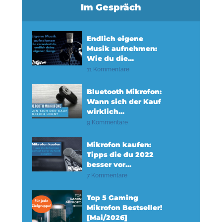
Im Gespräch
Endlich eigene
Musik aufnehmen:
Wie du die...
11 Kommentare
Bluetooth Mikrofon:
Wann sich der Kauf
wirklich...
9 Kommentare
Mikrofon kaufen:
Tipps die du 2022
besser vor...
7 Kommentare
Top 5 Gaming
Mikrofon Bestseller!
[Mai/2026]