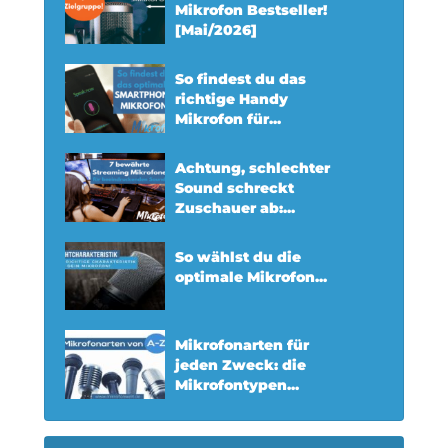
Mikrofon Bestseller!
[Mai/2026]
So findest du das
richtige Handy
Mikrofon für...
Achtung, schlechter
Sound schreckt
Zuschauer ab:...
So wählst du die
optimale Mikrofon...
Mikrofonarten für
jeden Zweck: die
Mikrofontypen...