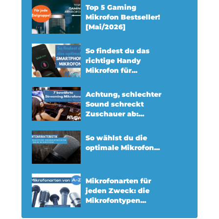
Top 5 Gaming
Mikrofon Bestseller!
[Mai/2026]
So findest du das
richtige Handy
Mikrofon für...
Achtung, schlechter
Sound schreckt
Zuschauer ab:...
So wählst du die
optimale Mikrofon...
Mikrofonarten für
jeden Zweck: die
Mikrofontypen...