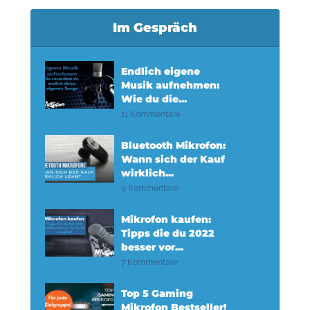
Im Gespräch
Endlich eigene
Musik aufnehmen:
Wie du die...
11 Kommentare
Bluetooth Mikrofon:
Wann sich der Kauf
wirklich...
9 Kommentare
Mikrofon kaufen:
Tipps die du 2022
besser vor...
7 Kommentare
Top 5 Gaming
Mikrofon Bestseller!