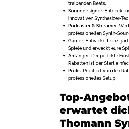
treibenden Beats.
Sounddesigner:
Entdeckt ne
innovativen Synthesizer-Tech
Podcaster & Streamer:
Wert
professionellen Synth-Soun
Gamer:
Entwickelt einzigar
Spiele und erweckt eure Sp
Anfänger:
Der perfekte Einst
Rabatten ist der Start einfa
Profis:
Profitiert von den Rab
professionelles Setup.
Top-Angebot
erwartet dic
Thomann Syn